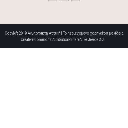
Copyleft 2019 Ανυπότακτη Αττική | Το περιεχόμενο χορηγείται με άδεια
Creative Commons Attribution-ShareAlike Greece 3.0 .