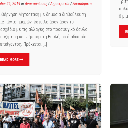
Τρίτ
ober 29, 2019
in
Ανακοινώσεις
/
Δημοκρατία
/
Δικαιώματα
πολυ
υβέρνηση Μητσοτάκη με δημόσια διαβούλευση
6 μ.μ
ις πέντε ημερών, έστειλε άρον άρον το
οσχέδιο με τις αλλαγές στο προσφυγικό άσυλο
R
 συζήτηση και ψήφιση στη Βουλή, με διαδικασία
επείγοντος. Πρόκειται […]
READ MORE