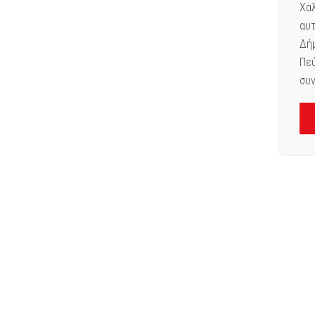
Χαλ
αυτ
Δήμ
Πεύ
συν