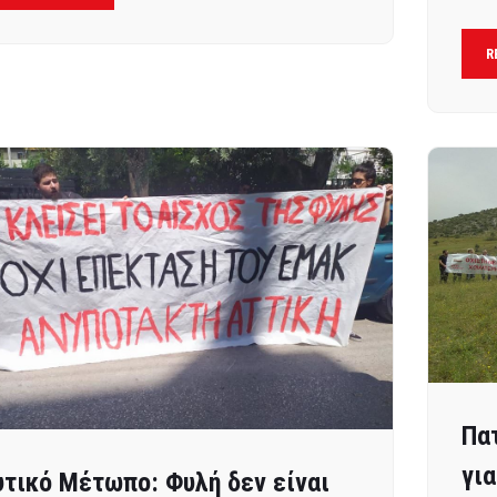
R
Πα
γι
τικό Μέτωπο: Φυλή δεν είναι