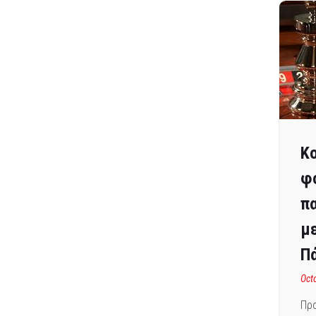
Κο
φ
πα
με
Π
Oct
Πρα