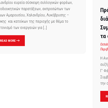
ανδρίου ευρεία σύσκεψη συλλογικών φορέων,
οδιοικητικών παρατάξεων, εκπροσώπων των
Πρ
ων Αμαρουσίου, Χαλανδρίου, Λυκόβρυσης –
δι
κης και κατοίκων της περιοχής με θέμα το
Συ
τονισμό των ενεργειών για […]
τα
READ MORE
Octob
Περι
Η Αν
συζή
Γ’ Φ
Συμβ
την 
R