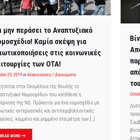
 μην περάσει το Αναπτυξιακό
Βί
μοσχέδιο! Καμία σκέψη για
Απ
ιωτικοποιήσεις στις κοινωνικές
πα
ιτουργίες των ΟΤΑ!
απ
ober 23, 2019
in
Ανακοινώσεις
/
Δικαιώματα
το
ητείται στην Ολομέλεια της Βουλής το
απτυξιακό Νομοσχέδιο» που κατέθεσε η
Octob
έρνηση της ΝΔ. Πρόκειται για ένα νομοσχέδιο με
Δυστ
ωτικές αντεργατικές και αντιπεριβαλλοντικές
πραγ
μίσεις, κομμένο και ραμμένο στα μέτρα των […]
Συμβ
βίντ
READ MORE
Αττι