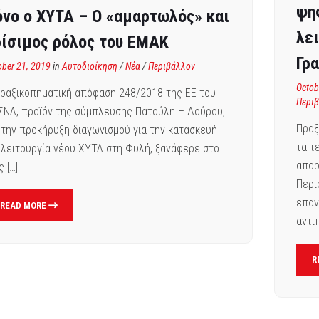
ψη
νο ο ΧΥΤΑ – Ο «αμαρτωλός» και
λε
ρίσιμος ρόλος του ΕΜΑΚ
Γρ
ober 21, 2019
in
Αυτοδιοίκηση
/
Νέα
/
Περιβάλλον
Octob
ραξικοπηματική απόφαση 248/2018 της ΕΕ του
Περι
ΝΑ, προϊόν της σύμπλευσης Πατούλη – Δούρου,
Πραξ
 την προκήρυξη διαγωνισμού για την κατασκευή
τα τ
 λειτουργία νέου ΧΥΤΑ στη Φυλή, ξανάφερε στο
απορ
 […]
Περι
επαν
READ MORE
αντι
R