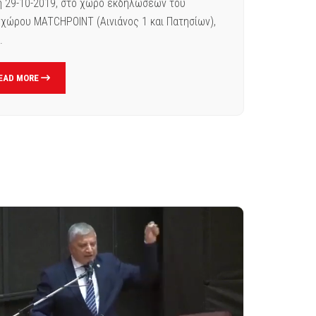
η 29-10-2019, στο χώρο εκδηλώσεων του
χώρου MATCHPOINT (Αινιάνος 1 και Πατησίων),
.
EAD MORE