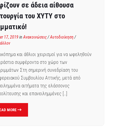
φίζουν σε άδεια αίθουσα
ιτουργία του ΧΥΤΥ στο
αμματικό!
er 17, 2019
in
Ανακοινώσεις
/
Αυτοδιοίκηση
/
βάλλον
ικόπημα και άθλιοι χειρισμοί για να ωφεληθούν
εράστια συμφέροντα στο χώρο των
ριμμάτων Στη σημερινή συνεδρίαση του
φερειακού Συμβουλίου Αττικής, μετά από
ειλημμένα αιτήματα της ελάσσονος
πολίτευσης και επανειλημμένες […]
EAD MORE