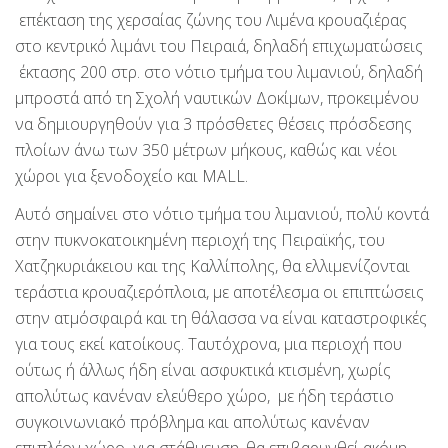
επέκταση της χερσαίας ζώνης του Λιμένα κρουαζιέρας
στο κεντρικό λιμάνι του Πειραιά, δηλαδή επιχωματώσεις
έκτασης 200 στρ. στο νότιο τμήμα του λιμανιού, δηλαδή
μπροστά από τη Σχολή ναυτικών Δοκίμων, προκειμένου
να δημιουργηθούν για 3 πρόσθετες θέσεις πρόσδεσης
πλοίων άνω των 350 μέτρων μήκους, καθώς και νέοι
χώροι για ξενοδοχείο και ΜALL.
Αυτό σημαίνει στο νότιο τμήμα του λιμανιού, πολύ κοντά
στην πυκνοκατοικημένη περιοχή της Πειραϊκής, του
Χατζηκυριάκειου και της Καλλίπολης, θα ελλιμενίζονται
τεράστια κρουαζιερόπλοια, με αποτέλεσμα οι επιπτώσεις
στην ατμόσφαιρά και τη θάλασσα να είναι καταστροφικές
για τους εκεί κατοίκους. Ταυτόχρονα, μια περιοχή που
ούτως ή άλλως ήδη είναι ασφυκτικά κτισμένη, χωρίς
απολύτως κανέναν ελεύθερο χώρο, με ήδη τεράστιο
συγκοινωνιακό πρόβλημα και απολύτως κανέναν