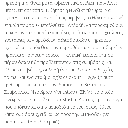
πρέσβη της Κίνας με τα κυβερνητικά στελέχη πριν λίγες
μέρες, έπιασε τόπο. Τι ζήτησε η κινεζική πλευρά; Να
εγκριθεί το master-plan όπως ακριβώς το θέλει η κινεζική
εταιρία που το εκμεταλλεύεται. Δηλαδή, να παρακαμφθούν
με κυβερνητική παρέμβαση όλες οι έστω και στοιχειώδεις
ενστάσεις των αρμόδιων αδειοδοτικών υπηρεσιών
σχετικά με το μέγεθος των παρεμβάσεων που επιθυμεί να
πραγματοποιήσει η cosco. Η κινεζική εταιρία ζήτησε
πέραν όσων ήδη προβλέπονταν στις συμβάσεις και
έξτρα επεμβάσεις, δηλαδή ένα επιπλέον ξενοδοχείο,
το mall και ένα σταθμό logistics ακόμη. Η εξέλιξη αυτή
ήρθε αμέσως μετά τη συνεδρίαση του Κεντρικού
Συμβουλίου Νεοτέρων Μνημείων (ΚΣΝΜ), το οποίο
ενέκρινε μεν τη μελέτη του Master Plan ως προς τα έργα
που υπόκεινται στην αρμοδιότητά του, όμως έθεσε
κάποιους όρους, ειδικά ως προς την «Παγόδα» (να
παραμείνει ίδια εξωτερικά).