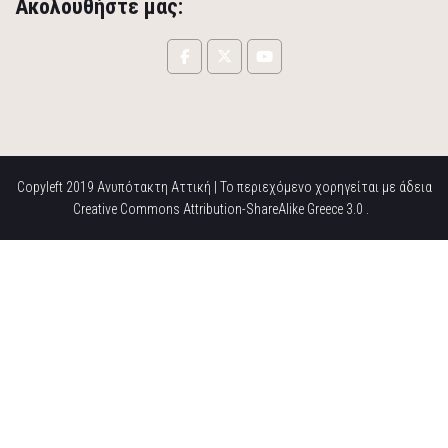
Ακολουθήστε μας:
Copyleft 2019 Ανυπότακτη Αττική | Το περιεχόμενο χορηγείται με άδεια
Creative Commons Attribution-ShareAlike Greece 3.0 .