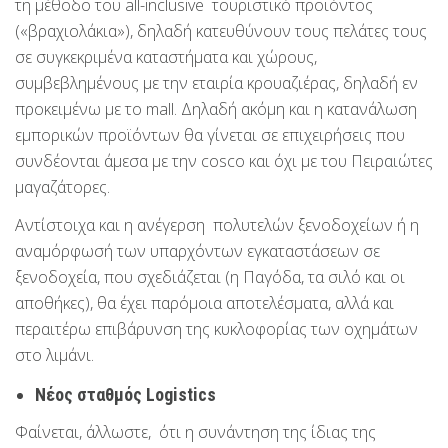
τη μέθοδο του all-inclusive τουριστικό προϊόντος
(«βραχιολάκια»), δηλαδή κατευθύνουν τους πελάτες τους
σε συγκεκριμένα καταστήματα και χώρους,
συμβεβλημένους με την εταιρία κρουαζιέρας, δηλαδή εν
προκειμένω με το mall. Δηλαδή ακόμη και η κατανάλωση
εμπορικών προϊόντων θα γίνεται σε επιχειρήσεις που
συνδέονται άμεσα με την cosco και όχι με του Πειραιώτες
μαγαζάτορες.
Αντίστοιχα και η ανέγερση πολυτελών ξενοδοχείων ή η
αναμόρφωσή των υπαρχόντων εγκαταστάσεων σε
ξενοδοχεία, που σχεδιάζεται (η Παγόδα, τα σιλό και οι
αποθήκες), θα έχει παρόμοια αποτελέσματα, αλλά και
περαιτέρω επιβάρυνση της κυκλοφορίας των οχημάτων
στο λιμάνι.
Νέος σταθμός
Logistics
Φαίνεται, άλλωστε, ότι η συνάντηση της ίδιας της