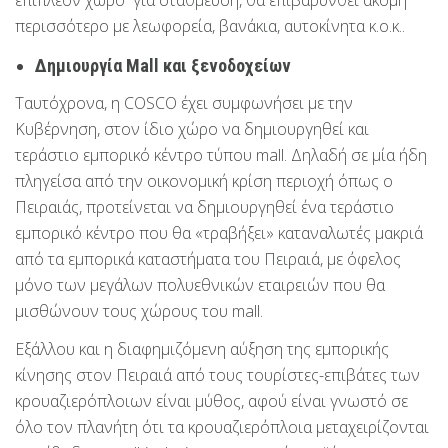
επιπλέον χώρο για στάθμευση, θα επιβαρυνθεί ακόμη
περισσότερο με λεωφορεία, βανάκια, αυτοκίνητα κ.ο.κ..
Δημιουργία
Mall και ξενοδοχείων
Ταυτόχρονα, η COSCO έχει συμφωνήσει με την
Κυβέρνηση, στον ίδιο χώρο να δημιουργηθεί και
τεράστιο εμπορικό κέντρο τύπου mall. Δηλαδή σε μία ήδη
πληγείσα από την οικονομική κρίση περιοχή όπως ο
Πειραιάς, προτείνεται να δημιουργηθεί ένα τεράστιο
εμπορικό κέντρο που θα «τραβήξει» καταναλωτές μακριά
από τα εμπορικά καταστήματα του Πειραιά, με όφελος
μόνο των μεγάλων πολυεθνικών εταιρειών που θα
μισθώνουν τους χώρους του mall.
Εξάλλου και η διαφημιζόμενη αύξηση της εμπορικής
κίνησης στον Πειραιά από τους τουρίστες-επιβάτες των
κρουαζιερόπλοιων είναι μύθος, αφού είναι γνωστό σε
όλο τον πλανήτη ότι τα κρουαζιερόπλοια μεταχειρίζονται