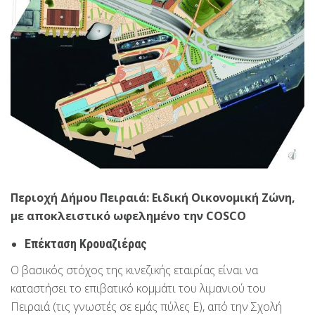
Περιοχή Δήμου Πειραιά: Ειδική Οικονομική Ζώνη,
με αποκλειστικό ωφελημένο την COSCO
Επέκταση Κρουαζιέρας
Ο βασικός στόχος της κινεζικής εταιρίας είναι να
καταστήσει το επιβατικό κομμάτι του λιμανιού του
Πειραιά (τις γνωστές σε εμάς πύλες Ε), από την Σχολή