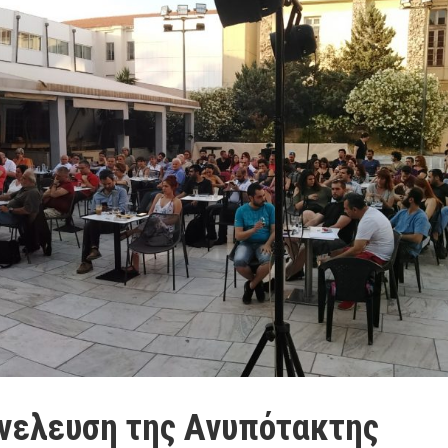
υνελευση της Ανυπότακτης