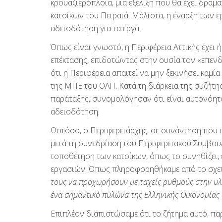
κρουαζιερόπλοια, μια εξέλιξη που θα έχει δρα
κατοίκων του Πειραιά. Μάλιστα, η έναρξη των 
αδειοδότηση για τα έργα.
Όπως είναι γνωστό, η Περιφέρεια Αττικής έχει
επέκτασης, επιδοτώντας στην ουσία τον «επενδ
ότι η Περιφέρεια απαιτεί να μην ξεκινήσει καμί
της ΜΠΕ του ΟΛΠ. Κατά τη διάρκεια της συζήτη
παράταξης, συνομολόγησαν ότι είναι αυτονόητο
αδειοδότηση.
Ωστόσο, ο Περιφερειάρχης, σε συνάντηση που 
μετά τη συνεδρίαση του Περιφερειακού Συμβου
τοποθέτηση των κατοίκων, όπως το συνηθίζει,
εργασιών. Όπως πληροφορηθήκαμε από το σχετ
τους να προχωρήσουν με ταχείς ρυθμούς στην υλ
ένα σημαντικό πυλώνα της Ελληνικής Οικονομίας 
Επιπλέον διαπιστώσαμε ότι το ζήτημα αυτό, π