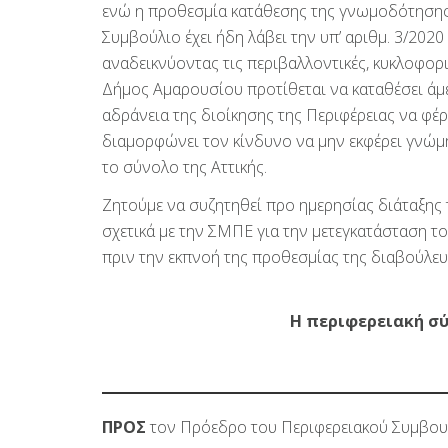
ενώ η προθεσμία κατάθεσης της γνωμοδότησης εί
Συμβούλιο έχει ήδη λάβει την υπ’ αριθμ. 3/202
αναδεικνύοντας τις περιβαλλοντικές, κυκλοφορια
Δήμος Αμαρουσίου προτίθεται να καταθέσει ά
αδράνεια της διοίκησης της Περιφέρειας να φ
διαμορφώνει τον κίνδυνο να μην εκφέρει γνώμη
το σύνολο της Αττικής.
Ζητούμε να συζητηθεί προ ημερησίας διάταξης 
σχετικά με την ΣΜΠΕ για την μετεγκατάσταση τ
πριν την εκπνοή της προθεσμίας της διαβούλε
Η περιφερειακή σ
ΠΡΟΣ
τον Πρόεδρο του Περιφερειακού Συμβουλ