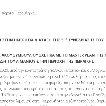
 Γεώργιο Πατούλη και
ΗΣ
 ΣΤΗΝ ΗΜΕΡΗΣΙΑ ΔΙΑΤΑΞΗ ΤΗΣ 5
ΣΥΝΕΔΡΙΑΣΗΣ ΤΟΥ
ΙΑΚΟΥ ΣΥΜΒΟΥΛΙΟΥ ΣΧΕΤΙΚΑ ΜΕ ΤΟ MASTER PLAN ΤΗΣ
ΑΣΗ ΤΟΥ ΛΙΜΑΝΙΟΥ ΣΤΗΝ ΠΕΡΙΟΧΗ ΤΗΣ ΠΕΙΡΑΪΚΗΣ
-2020, μετά την κινητοποίηση πολλών κατοίκων και συλλογικώ
η
συζήτηση στην 4
συνεδρίαση του ΠΕΣΥ του θέματος της επέκ
ριέγραψαν οι κάτοικοι και οι φορείς, υπάρχουν δύο σημαντικ
, κοινωνικές και ευρύτερες επιπτώσεις που θα έχει στην ευρύ
. Το δεύτερο και κατεπείγον αφορά στην εξαγγελία του Προέδ
τασης του λιμανιού στην Πειραϊκή για να εξυπηρετούνται θηρ