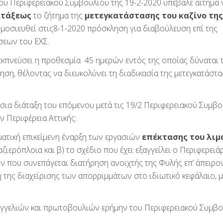
ου Περιφερειακού Συμβουλίου της 19-2-2020 υπέβαλε αίτημα 
ατάξεως
το ζήτημα της
μετεγκατάστασης του καζίνο της
δημοσιευθεί στις8-1-2020 πρόσκληση για διαβούλευση επί της
σεων του ΕΧΣ.
 εκπνεύσει η προθεσμία 45 ημερών εντός της οποίας δύναται 
ση, θέλοντας να διευκολύνει τη διαδικασία της μετεγκατάστ
σια διάταξη του επόμενου μετά τις 19/2 Περιφερειακού Συμβ
ν Περιφέρεια Αττικής:
ματική επικείμενη έναρξη των εργασιών
επέκτασης του λιμ
ζιερόπλοια και β) το σχέδιο που έχει εξαγγείλει ο Περιφερειά
 που συνεπάγεται διατήρηση ανοιχτής της Φυλής επ’ άπειρον
 της διαχείρισης των απορριμμάτων στο ιδιωτικό κεφάλαιο, 
ξαγγελιών και πρωτοβουλιών ερήμην του Περιφερειακού Συμβο