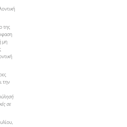
λοντική
ο της
πόφαση
ή μη
ς
οντική
ρες
ι την
βούλησή
κές σε
υλίου,