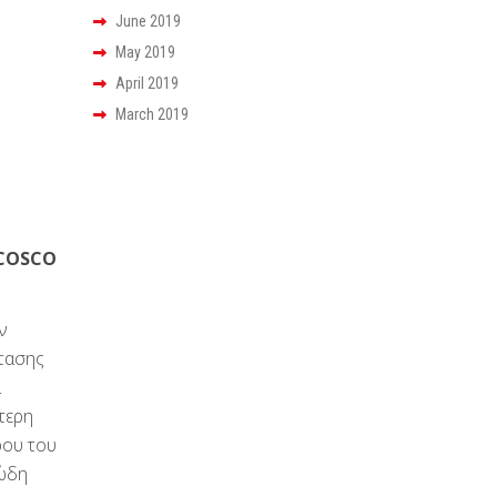
June 2019
May 2019
April 2019
March 2019
 COSCO
ν
τασης
ά
τερη
ρου του
ιώδη