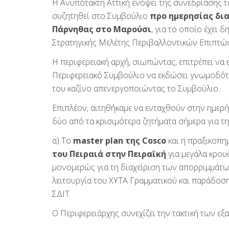
Η Ανυπότακτη Αττική ενόψει της συνεδρίασης τ
συζητηθεί στο Συμβούλιο
προ ημερησίας δι
Πάρνηθας στο Μαρούσι
, για το οποίο έχει 
Στρατηγικής Μελέτης Περιβαλλοντικών Επιπτώ
Η περιφερειακή αρχή, σιωπώντας, επιτρέπει να
Περιφερειακό Συμβούλιο να εκδώσει γνωμοδότη
του καζίνο απενεργοποιώντας το Συμβούλιο.
Επιπλέον, αιτηθήκαμε να ενταχθούν στην ημερή
δύο από τα κρισιμότερα ζητήματα σήμερα για τη
α) Το
master plan
της
Cosco
και η πραξικοπη
του Πειραιά στην Πειραϊκή
για μεγάλα κρουα
μονομερώς για τη διαχείριση των απορριμμάτων
λειτουργία του ΧΥΤΑ Γραμματικού και παράδοση
ΣΔΙΤ.
Ο Περιφερειάρχης συνεχίζει την τακτική των ε