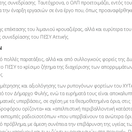
ρτης συνεδρίασης. Ταυτόχρονα, ο ΟΛΠ προετοιμάζει, εντός το
 την έναρξη εργασιών σε ένα έργο που, όπως προαναφέρθηκε
ης επέκτασης του λιμανιού κρουαζιέρας, αλλά και ευρύτερα του
ς συνεδρίασης του ΠΕΣΥ Αττικής.
Ν
ό πολλές παρατάξεις, αλλά και από συλλογικούς φορείς της Δυ
στο ΠΕΣΥ το κρίσιμο ζήτημα της διαχείρισης των απορριμμάτων
ς.
 μέτρησης και αξιολόγησης των ρυπογόνων φορτίων του ΧΥΤ
ό τον Δήμαρχο Φυλής, ενώ τα ευρήματά τους είναι αποκαλυπτ
ματικές υπερβάσεις, σε σχέση με τα θεσμοθετημένα όρια, στις 
ροφόρου ορίζοντα» και «απελπιστική περιβαλλοντική κατάστ
ι εκπομπές ραδιοϊσοτόπων «που υπερβαίνουν τα ανώτερα όρια
ό πρόβλημα, με άμεση συνέπεια την επιβάρυνση της υγείας τ
ών καρκίνου) και των ζώντων οργανισμών στη περιοχή». Π