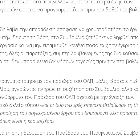
ματική επίπτωση στο περιβάλλον και στην ποιότητα ζωής των
εργασιών φέρεται να προγραμματίζεται πριν καν δοθεί περιβαλ
 ήδη λάβει την απαράδεκτη απόφαση να χρηματοδοτήσει το έργ
υτή». Σε αυτή τη βάση, στο Συμβούλιο ζητήθηκε να ληφθεί α
α εργασία και να μην εκταμιευθεί κανένα ποσό έως την έγκριση 
σης, όλες οι παρατάξεις, συμπεριλαμβανομένης της διοικούσα
 ότι δεν μπορούν να ξεκινήσουν εργασίες πριν την περιβαλλ
πραγματοποίησε με τον πρόεδρο του ΟΛΠ, μόλις τέσσερις ημέ
λίου, αγνοώντας πλήρως τη συζήτηση στο Συμβούλιο, αλλά κα
 ενθάρρυνε τον Πρόεδρο του ΟΛΠ σχετικά με την έναρξη των
ικό δελτίο τύπου
«και οι δύο πλευρές επαναεπιβεβαίωσαν τη 
οποίηση του συγκεκριμένου έργου που δημιουργεί νέες προοπτι
όπως είναι η κρουαζιέρα»
.
αρά τη ρητή δέσμευση του Προέδρου του Περιφερειακού Συμβο