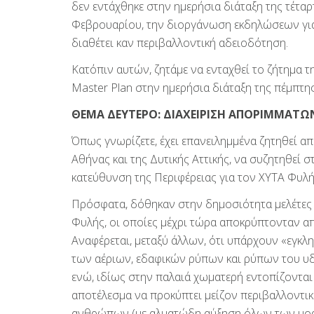
δεν εντάχθηκε στην ημερήσια διάταξη της τέτα
Φεβρουαρίου, την διοργάνωση εκδηλώσεων για
διαθέτει καν περιβαλλοντική αδειοδότηση.
Κατόπιν αυτών, ζητάμε να ενταχθεί το ζήτημα τ
Master Plan στην ημερήσια διάταξη της πέμπτη
ΘΕΜΑ ΔΕΥΤΕΡΟ: ΔΙΑΧΕΙΡΙΣΗ ΑΠΟΡΙΜΜΑΤΩ
Όπως γνωρίζετε, έχει επανειλημμένα ζητηθεί απ
Αθήνας και της Δυτικής Αττικής, να συζητηθεί 
κατεύθυνση της Περιφέρειας για τον ΧΥΤΑ Φυλή
Πρόσφατα, δόθηκαν στην δημοσιότητα μελέτες
Φυλής, οι οποίες μέχρι τώρα αποκρύπτονταν απ
Αναφέρεται, μεταξύ άλλων, ότι υπάρχουν «εγκλη
των αέριων, εδαφικών ρύπων και ρύπων του υδ
ενώ, ιδίως στην παλαιά χωματερή εντοπίζοντα
αποτέλεσμα να προκύπτει μείζον περιβαλλοντικ
ανθρώπων (με αλματώδη αύξηση όλων των μορφ