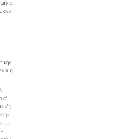
υ μήνα
, δεν
τικής
 και η
Α
ικά.
τιμές
αση»,
, με
ων
αρότι