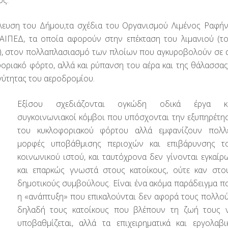
πλευση του Δήμου,τα σχέδια του Οργανισμού Λιμένος Ραφή
 ΤΑΙΠΕΔ, τα οποία αφορούν στην επέκταση του λιμανιού (τ
ι), στον πολλαπλασιασμό των πλοίων που αγκυροβολούν σε α
οριακό φόρτο, αλλά και ρύπανση του αέρα και της θάλασσας,
γγύτητας του αεροδρομίου.
Εξίσου σχεδιάζονται ογκώδη οδικά έργα κ
συγκοινωνιακοί κόμβοι που υπόσχονται την εξυπηρέτη
του κυκλοφοριακού φόρτου αλλά εμφανίζουν πολλ
μορφές υποβάθμισης περιοχών και επιβάρυνσης τ
κοινωνικού ιστού, και ταυτόχρονα δεν γίνονται εγκαίρ
και επαρκώς γνωστά στους κατοίκους, ούτε καν στο
δημοτικούς συμβούλους. Είναι ένα ακόμα παράδειγμα π
η «ανάπτυξη» που επικαλούνται δεν αφορά τους πολλού
δηλαδή τους κατοίκους που βλέπουν τη ζωή τους 
υποβαθμίζεται, αλλά τα επιχειρηματικά και εργολαβι