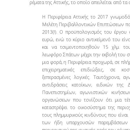
ρέματα της Αττικής, το οποίο απειλείται από τα 
Η Περιφέρεια Αττικής το 2017 γνωμοδότ
Μελέτη Περιβαλλοντικών Επιπτώσεων π
2013(!). Ο προϋπολογισμός του έργου φ
ευρώ, ενώ το κύριο αντικείμενό του είν
και να τσιμεντοποιηθούν 15 χλμ. το
λεωφόρο Σπάτων μέχρι την εκβολή του σ
μια φορά, η Περιφέρεια προχωρά, σε πλή
επιχειρηματικές επιδιώξεις, σε κ
ξεπερασμένες λογικές. Ταυτόχρονα, αγν
αντιδράσεις κατοίκων, ειδικών της 
Πανεπιστημίων, αγωνιστικών κινήσεω
οργανώσεων που τονίζουν ότι μια τέ
καταστρέψει το οικοσύστημα της περιο
τους πλημμυρικούς κινδύνους που είναι
των ήδη υπαρχουσών παρεμβάσεων 
περιορισμού της φυσικής ροής του ρέματ