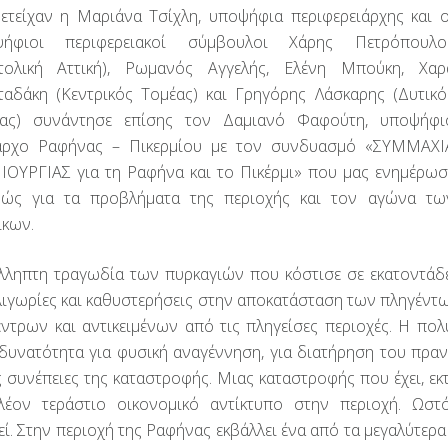
ετείχαν η Μαριάνα Τσίχλη, υποψήφια περιφερειάρχης και ο
ψήφιοι περιφερειακοί σύμβουλοι Χάρης Πετρόπουλο
τολική Αττική), Ρωμανός Αγγελής, Ελένη Μπούκη, Χαρ
αδάκη (Κεντρικός Τομέας) και Γρηγόρης Λάσκαρης (Δυτικό
ας) συνάντησε επίσης τον Δαμιανό Φαφούτη, υποψήφι
ρχο Ραφήνας – Πικερμίου με τον συνδυασμό «ΣΥΜΜΑΧΙ
ΟΥΡΓΙΑΣ για τη Ραφήνα και το Πικέρμι» που μας ενημέρωσ
νώς για τα προβλήματα της περιοχής και τον αγώνα τω
ίκων.
λληπτη τραγωδία των πυρκαγιών που κόστισε σε εκατοντάδ
ιγωρίες και καθυστερήσεις στην αποκατάσταση των πληγέντω
τρων και αντικειμένων από τις πληγείσες περιοχές. Η πο
 δυνατότητα για φυσική αναγέννηση, για διατήρηση του πραν
ις συνέπειες της καταστροφής. Μιας καταστροφής που έχει, ε
πλέον τεράστιο οικονομικό αντίκτυπο στην περιοχή. Ωστ
εί. Στην περιοχή της Ραφήνας εκβάλλει ένα από τα μεγαλύτερα