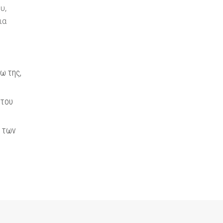
υ,
ια
ω της,
 του
ι των