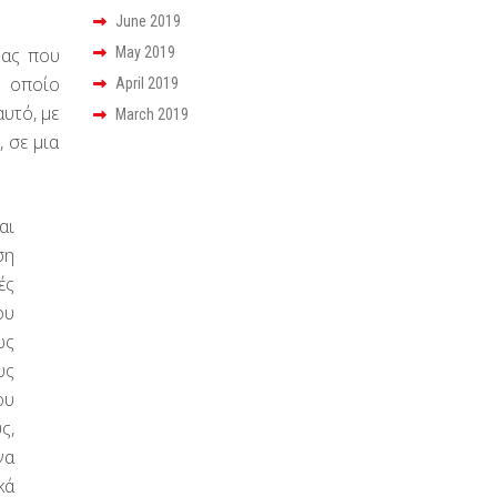
June 2019
νας που
May 2019
ο οποίο
April 2019
υτό, με
March 2019
 σε μια
αι
ση
ές
ου
ως
υς
ου
ς,
να
κά