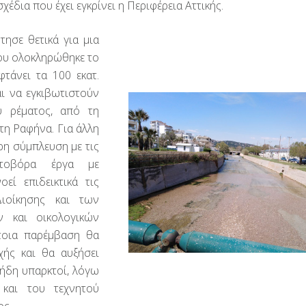
σχέδια που έχει εγκρίνει η Περιφέρεια Αττικής.
ησε θετικά για μια
ου ολοκληρώθηκε το
τάνει τα 100 εκατ.
αι να εγκιβωτιστούν
υ ρέματος, από τη
τη Ραφήνα. Για άλλη
ρη σύμπλευση με τις
οστοβόρα έργα με
οεί επιδεικτικά τις
Διοίκησης και των
ν και οικολογικών
τοια παρέμβαση θα
χής και θα αυξήσει
 ήδη υπαρκτοί, λόγω
και του τεχνητού
ος.