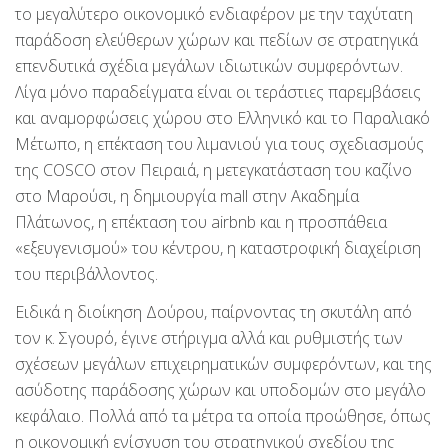
το μεγαλύτερο οικονομικό ενδιαφέρον με την ταχύτατη
παράδοση ελεύθερων χώρων και πεδίων σε στρατηγικά
επενδυτικά σχέδια μεγάλων ιδιωτικών συμφερόντων.
Λίγα μόνο παραδείγματα είναι οι τεράστιες παρεμβάσεις
και αναμορφώσεις χώρου στο Ελληνικό και το Παραλιακό
Μέτωπο, η επέκταση του λιμανιού για τους σχεδιασμούς
της COSCO στον Πειραιά, η μετεγκατάσταση του καζίνο
στο Μαρούσι, η δημιουργία mall στην Ακαδημία
Πλάτωνος, η επέκταση του airbnb και η προσπάθεια
«εξευγενισμού» του κέντρου, η καταστροφική διαχείριση
του περιβάλλοντος.
Ειδικά η διοίκηση Δούρου, παίρνοντας τη σκυτάλη από
τον κ. Σγουρό, έγινε στήριγμα αλλά και ρυθμιστής των
σχέσεων μεγάλων επιχειρηματικών συμφερόντων, και της
ασύδοτης παράδοσης χώρων και υποδομών στο μεγάλο
κεφάλαιο. Πολλά από τα μέτρα τα οποία προώθησε, όπως
η οικονομική ενίσχυση του στρατηγικού σχεδίου της