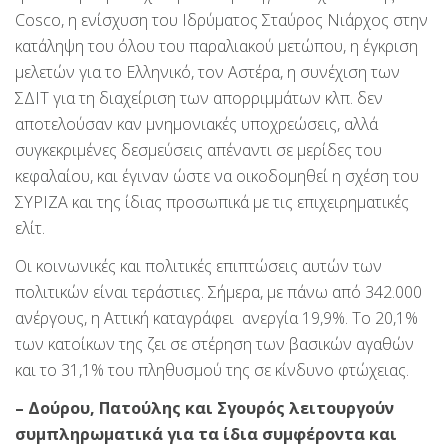
Cosco, η ενίσχυση του Ιδρύματος Σταύρος Νιάρχος στην
κατάληψη του όλου του παραλιακού μετώπου, η έγκριση
μελετών για το Ελληνικό, τον Αστέρα, η συνέχιση των
ΣΔΙΤ για τη διαχείριση των απορριμμάτων κλπ. δεν
αποτελούσαν καν μνημονιακές υποχρεώσεις, αλλά
συγκεκριμένες δεσμεύσεις απέναντι σε μερίδες του
κεφαλαίου, και έγιναν ώστε να οικοδομηθεί η σχέση του
ΣΥΡΙΖΑ και της ίδιας προσωπικά με τις επιχειρηματικές
ελίτ.
Οι κοινωνικές και πολιτικές επιπτώσεις αυτών των
πολιτικών είναι τεράστιες. Σήμερα, με πάνω από 342.000
ανέργους, η Αττική καταγράφει ανεργία 19,9%. Το 20,1%
των κατοίκων της ζει σε στέρηση των βασικών αγαθών
και το 31,1% του πληθυσμού της σε κίνδυνο φτώχειας.
– Δούρου, Πατούλης και Σγουρός λειτουργούν
συμπληρωματικά για τα ίδια συμφέροντα και