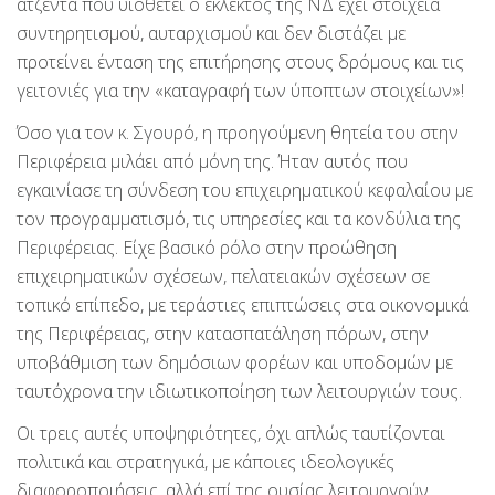
ατζέντα που υιοθετεί ο εκλεκτός της ΝΔ έχει στοιχεία
συντηρητισμού, αυταρχισμού και δεν διστάζει με
προτείνει ένταση της επιτήρησης στους δρόμους και τις
γειτονιές για την «καταγραφή των ύποπτων στοιχείων»!
Όσο για τον κ. Σγουρό, η προηγούμενη θητεία του στην
Περιφέρεια μιλάει από μόνη της. Ήταν αυτός που
εγκαινίασε τη σύνδεση του επιχειρηματικού κεφαλαίου με
τον προγραμματισμό, τις υπηρεσίες και τα κονδύλια της
Περιφέρειας. Είχε βασικό ρόλο στην προώθηση
επιχειρηματικών σχέσεων, πελατειακών σχέσεων σε
τοπικό επίπεδο, με τεράστιες επιπτώσεις στα οικονομικά
της Περιφέρειας, στην κατασπατάληση πόρων, στην
υποβάθμιση των δημόσιων φορέων και υποδομών με
ταυτόχρονα την ιδιωτικοποίηση των λειτουργιών τους.
Οι τρεις αυτές υποψηφιότητες, όχι απλώς ταυτίζονται
πολιτικά και στρατηγικά, με κάποιες ιδεολογικές
διαφοροποιήσεις, αλλά επί της ουσίας λειτουργούν