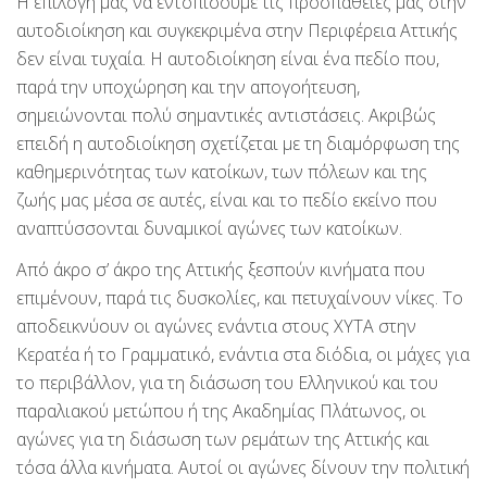
Η επιλογή μας να εντοπίσουμε τις προσπάθειές μας στην
αυτοδιοίκηση και συγκεκριμένα στην Περιφέρεια Αττικής
δεν είναι τυχαία. Η αυτοδιοίκηση είναι ένα πεδίο που,
παρά την υποχώρηση και την απογοήτευση,
σημειώνονται πολύ σημαντικές αντιστάσεις. Ακριβώς
επειδή η αυτοδιοίκηση σχετίζεται με τη διαμόρφωση της
καθημερινότητας των κατοίκων, των πόλεων και της
ζωής μας μέσα σε αυτές, είναι και το πεδίο εκείνο που
αναπτύσσονται δυναμικοί αγώνες των κατοίκων.
Από άκρο σ’ άκρο της Αττικής ξεσπούν κινήματα που
επιμένουν, παρά τις δυσκολίες, και πετυχαίνουν νίκες. Το
αποδεικνύουν οι αγώνες ενάντια στους ΧΥΤΑ στην
Κερατέα ή το Γραμματικό, ενάντια στα διόδια, οι μάχες για
το περιβάλλον, για τη διάσωση του Ελληνικού και του
παραλιακού μετώπου ή της Ακαδημίας Πλάτωνος, οι
αγώνες για τη διάσωση των ρεμάτων της Αττικής και
τόσα άλλα κινήματα. Αυτοί οι αγώνες δίνουν την πολιτική