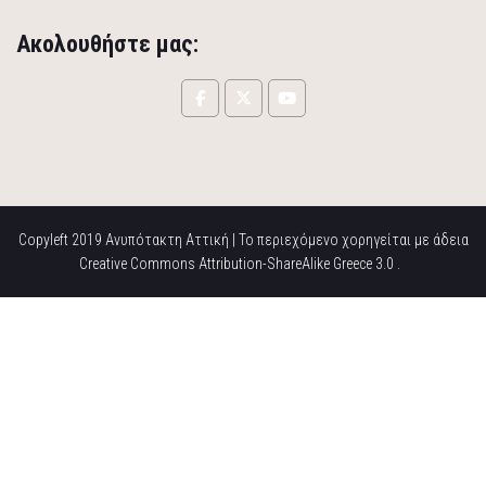
Ακολουθήστε μας:
Copyleft 2019 Ανυπότακτη Αττική | Το περιεχόμενο χορηγείται με άδεια
Creative Commons Attribution-ShareAlike Greece 3.0 .