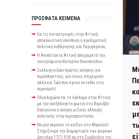
ΠΡΟΣΦΑΤΑ ΚΕΙΜΕΝΑ
Για τις καταστροφές στην Αττική,
αποκλειστικά υπεύθυνη η εγκληματική
πολιτική κυβέρνησης και Περιφέρειας
Η Ανυπότακτη Αττική αποχαιρετά την
συντρόφισσα Κατερίνα Θανοπούλου.
Με
Συλλογή ειδών πρώτης ανάγκης για
πυρόπληκτους, για όσους επιχειρούν
Π
αλλά και ζώα που έχουν εκτεθεί στις
πυρκαγιές!
κα
Ολοκληρώνεται το έγκλημα στην Αττική
εκ
με την ανεξέλεγκτη φωτιά στο Βαρνάβα:
Επείγουσα η ανάγκη ριζικής αλλαγής
με
πολιτικής στην πυροπροστασία
τω
Να μην περάσει το καζίνο στο Μαρούσι!
Στηρίζουμε την διαμαρτυρία των φορέων
εί
Δευτέρα 17/7, 9.00 πμ στο Συμβούλιο της