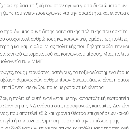
είχε αφιερώσει τη ζωή του στον αγώνα για τα δικαιώματα των
ζωής του ενέπνευσε αγώνες για την ορατότητα, και ενάντια 
το προϊόν μιας συνειδητής ρατσιστικής πολιτικής που ασκείται
που στοχοποιεί ανθρώπους και κοινωνικές ομάδες ως πολίτες
τερη ή και καμία αξία. Μιας πολιτικής που δηλητηριάζει την κ
 κοινωνικού αυτοματισμού και κοινωνικού μίσους. Μιας πολιτι
ρομολαγνεία των ΜΜΕ.
σφυγες, τους μετανάστες, αστέγους, τα τοξικοεξαρτημένα άτομα
ραβίαση θεμελιωδών ανθρωπίνων δικαιωμάτων. Είναι η ρατσι
 επιτίθενται σε ανθρώπους με ρατσιστικά κίνητρα.
κ, η πολιτική αυτή εντείνεται με την κατασταλτική εκστρατεία
υβέρνηση της ΝΔ ενάντια στις προσφυγικές κατοικίες. Δεν είν
ήνας, που αποτελεί εδώ και χρόνια θέατρο επιχειρήσεων -σκο
στεγία ή την τοξικοεξάρτηση, με σκοπό την εμπέδωση της
των διαδικασιών επιχειρηματικής εκμετάλλευσης της περιοχή