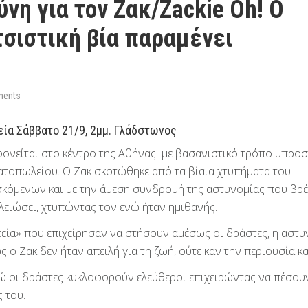
ύνη για τον Ζακ/Zackie Oh! Ο
τσιστική βία παραμένει
ments
ία Σάββατο 21/9, 2μμ. Γλάδστωνος
οφονείται στο κέντρο της Αθήνας με βασανιστικό τρόπο μπροσ
ατοπωλείου. Ο Ζακ σκοτώθηκε από τα βίαια χτυπήματα του
κόμενων και με την άμεση συνδρομή της αστυνομίας που βρ
λειώσει, χτυπώντας τον ενώ ήταν ημιθανής.
εία» που επιχείρησαν να στήσουν αμέσως οι δράστες, η αστυ
ο Ζακ δεν ήταν απειλή για τη ζωή, ούτε καν την περιουσία κ
ενώ οι δράστες κυκλοφορούν ελεύθεροι επιχειρώντας να πέσου
 του.