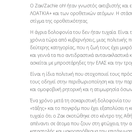
Ο Ζακ/Zachie oh! ήταν γνωστός ακτιβιστής και 
ΛΟΑΤΚΙΑ+ και των οροθετικών ατόμων. Η στάση 
στίγμα της οροθετικότητας.
Η άγρια δολοφονία του δεν ήταν τυχαία. Είναι 
χρόνια τώρα από κυβερνήσεις, μιας πολιτικής 
δεύτερης κατηγορίας, που η ζωή τους έχει μικρό
και γεννά τα πιο αντιδραστικά αντανακλαστικά
ασκείται με μπροστάρηδες την ΕΛΑΣ και την τ
Είναι η ίδια πολιτική που στοχοποιεί τους πρό
τους οδηγεί στην περιθωριοποίηση και την πα
και ομοφοβική ρητορική και η ατιμωρησία όσων
Ένα χρόνο μετά τη σοκαριστική δολοφονία του Ζα
«τάξης» και το πογκρόμ που έχει εξαπολύσει η κ
τυχαίο ότι ο Ζακ σκοτώθηκε στο κέντρο της Αθ
απέναντι σε άτομα που ζουν στη φτώχεια, την α
καταστολής και μακροπρόθεσμα την επιτάχυνση 