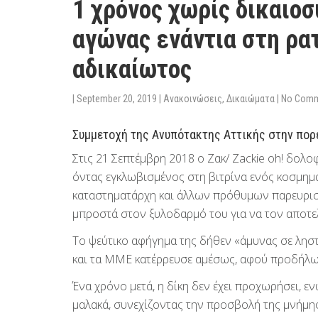
1 χρόνος χωρίς δικαιοσ
αγώνας ενάντια στη ρα
αδικαίωτος
|
September 20, 2019
|
Ανακοινώσεις
,
Δικαιώματα
|
No Com
Συμμετοχή της Ανυπότακτης Αττικής στην πορε
Στις 21 Σεπτέμβρη 2018 ο Ζακ/ Zackie oh! δολ
όντας εγκλωβισμένος στη βιτρίνα ενός κοσμημ
καταστηματάρχη και άλλων πρόθυμων παρευρισ
μπροστά στον ξυλοδαρμό του για να τον αποτε
Το ψεύτικο αφήγημα της δήθεν «άμυνας σε ληστ
και τα ΜΜΕ κατέρρευσε αμέσως, αφού προδήλως 
Ένα χρόνο μετά, η δίκη δεν έχει προχωρήσει, 
μαλακά, συνεχίζοντας την προσβολή της μνήμης